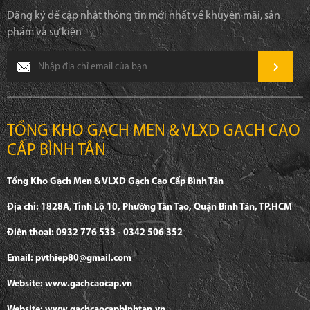
Đăng ký để cập nhật thông tin mới nhất về khuyên mãi, sản
phẩm và sự kiện
TỔNG KHO GẠCH MEN & VLXD GẠCH CAO
CẤP BÌNH TÂN
Tổng Kho Gạch Men & VLXD Gạch Cao Cấp Bình Tân
Địa chỉ: 1828A, Tỉnh Lộ 10, Phường Tân Tạo, Quận Bình Tân, TP.HCM
Điện thoại: 0932 776 533 - 0342 506 352
Email: pvthiep80@gmail.com
Website: www.gachcaocap.vn
Website: www.gachcaocapbinhtan.vn