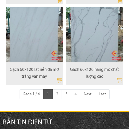
Gạch 60x120 lát nền đá mờ
Gạch 60x120 hàng mờ chất
trắng vân mây
lượng cao
Page 1 / 4
1
2
3
4
Next
Last
BẢN TIN ĐIỆN TỬ