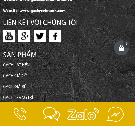
Website: www.gachrevietanh.com
LIÊN KẾT VỚI CHÚNG TÔI
0
SẢN PHẨM
GẠCH LÁT NỀN
GẠCH GIẢ GỖ
GẠCH GIÁ RẺ
GẠCH TRANG TRÍ
GẠCH ỐP TƯỜNG
CHÍNH SÁCH