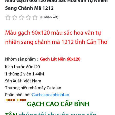
Mẫu Gạch 60x120 Màu Sắc Hoa Văn Tự Nhiên
Sang Chảnh Mã 1212
(0 nhận xét)
Mẫu gạch 60x120 màu sắc hoa văn tự
nhiên sang chảnh mã 1212 tỉnh Cần Thơ
Nhóm sản phẩm :
Gạch Lát Nền 60x120
Kích thước 60x120
1 thùng 2 viên 1,44M
Sản Xuất: Việt Nam
Thương hiệu:nhà máy Catalan
Phân phối bởi:
Gachcaocapbinhtan
GẠCH CAO CẤP BÌNH