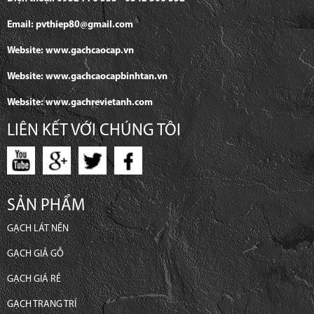
Email: pvthiep80@gmail.com
Website: www.gachcaocap.vn
Website: www.gachcaocapbinhtan.vn
Website: www.gachrevietanh.com
LIÊN KẾT VỚI CHÚNG TÔI
SẢN PHẨM
GẠCH LÁT NỀN
GẠCH GIẢ GỖ
GẠCH GIÁ RẺ
GẠCH TRANG TRÍ