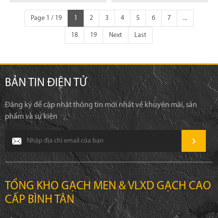
Page 1 / 19
1
2
3
4
5
6
7
...
18
19
Next
Last
BẢN TIN ĐIỆN TỬ
Đăng ký để cập nhật thông tin mới nhất về khuyên mãi, sản
phẩm và sự kiện
TỔNG KHO GẠCH MEN & VLXD GẠCH CAO
CẤP BÌNH TÂN