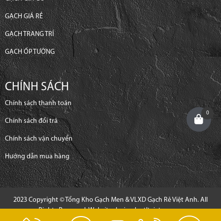
GẠCH GIÁ RẺ
GẠCH TRANG TRÍ
GẠCH ỐP TƯỜNG
CHÍNH SÁCH
Chính sách thanh toán
0
Chính sách đổi trả
Chính sách vận chuyển
Hướng dẫn mua hàng
2023 Copyright © Tổng Kho Gạch Men & VLXD Gạch Rẻ Việt Anh. All
Rights Reserved. Website design by
tltvietnam.vn