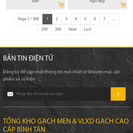
sale
ngủ đẹp
Page 1 / 300
1
2
3
4
5
6
7
...
299
300
Next
Last
BẢN TIN ĐIỆN TỬ
Đăng ký để cập nhật thông tin mới nhất về khuyên mãi, sản
phẩm và sự kiện
TỔNG KHO GẠCH MEN & VLXD GẠCH CAO
CẤP BÌNH TÂN