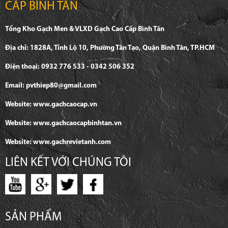
CẤP BÌNH TÂN
Tổng Kho Gạch Men & VLXD Gạch Cao Cấp Bình Tân
Địa chỉ: 1828A, Tỉnh Lộ 10, Phường Tân Tạo, Quận Bình Tân, TP.HCM
Điện thoại: 0932 776 533 - 0342 506 352
Email: pvthiep80@gmail.com
Website: www.gachcaocap.vn
Website: www.gachcaocapbinhtan.vn
Website: www.gachrevietanh.com
LIÊN KẾT VỚI CHÚNG TÔI
SẢN PHẨM