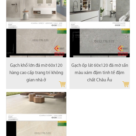
Gạch khổ lớn đá mờ 60x120
Gạch ốp lát 60x120 đá mờ sần
hàng cao cấp trang trí không
màu xám đậm tinh tế đậm
gian nhà ở
chất Châu Âu