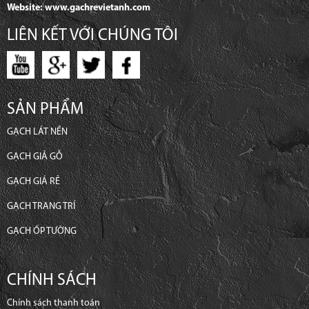
Website: www.gachrevietanh.com
LIÊN KẾT VỚI CHÚNG TÔI
SẢN PHẨM
GẠCH LÁT NỀN
GẠCH GIẢ GỖ
GẠCH GIÁ RẺ
GẠCH TRANG TRÍ
GẠCH ỐP TƯỜNG
CHÍNH SÁCH
Chính sách thanh toán