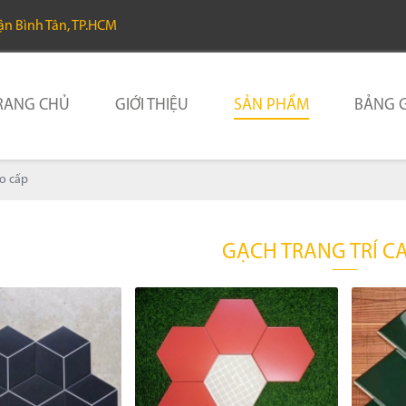
uận Bình Tân, TP.HCM
RANG CHỦ
GIỚI THIỆU
SẢN PHẨM
BẢNG G
ao cấp
GẠCH TRANG TRÍ C