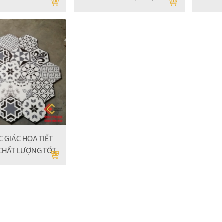
 GIÁC HỌA TIẾT
CHẤT LƯỢNG TỐT