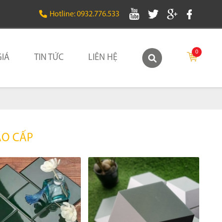
Hotline: 0932.776.533
0
IÁ
TIN TỨC
LIÊN HỆ
AO CẤP