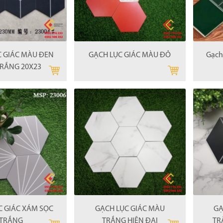
C GIÁC MÀU ĐEN
GẠCH LỤC GIÁC MÀU ĐỎ
Gạch
TRẮNG 20X23
C GIÁC XÁM SỌC
GẠCH LỤC GIÁC MÀU
GẠ
TRẮNG
TRẮNG HIỆN ĐẠI
TR