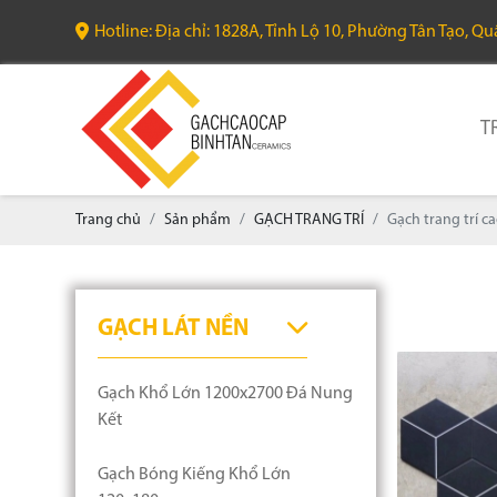
Hotline: Địa chỉ: 1828A, Tỉnh Lộ 10, Phường Tân Tạo, Q
T
Trang chủ
Sản phẩm
GẠCH TRANG TRÍ
Gạch trang trí c
GẠCH LÁT NỀN
Gạch Khổ Lớn 1200x2700 Đá Nung
Kết
Gạch Bóng Kiếng Khổ Lớn