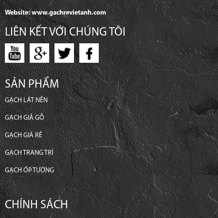
Website: www.gachrevietanh.com
LIÊN KẾT VỚI CHÚNG TÔI
SẢN PHẨM
GẠCH LÁT NỀN
GẠCH GIẢ GỖ
GẠCH GIÁ RẺ
GẠCH TRANG TRÍ
GẠCH ỐP TƯỜNG
CHÍNH SÁCH