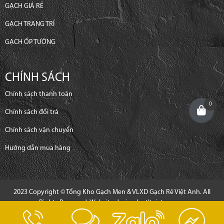
GẠCH GIÁ RẺ
GẠCH TRANG TRÍ
GẠCH ỐP TƯỜNG
CHÍNH SÁCH
Chính sách thanh toán
0
Chính sách đổi trả
Chính sách vận chuyển
Hướng dẫn mua hàng
2023 Copyright © Tổng Kho Gạch Men & VLXD Gạch Rẻ Việt Anh. All
Rights Reserved. Website design by
tltvietnam.vn