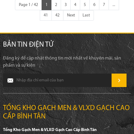
Page 1 / 42
1
2
3
4
5
6
7
...
41
42
Next
Last
BẢN TIN ĐIỆN TỬ
Đăng ký để cập nhật thông tin mới nhất về khuyên mãi, sản
phẩm và sự kiện
TỔNG KHO GẠCH MEN & VLXD GẠCH CAO
CẤP BÌNH TÂN
Tổng Kho Gạch Men & VLXD Gạch Cao Cấp Bình Tân