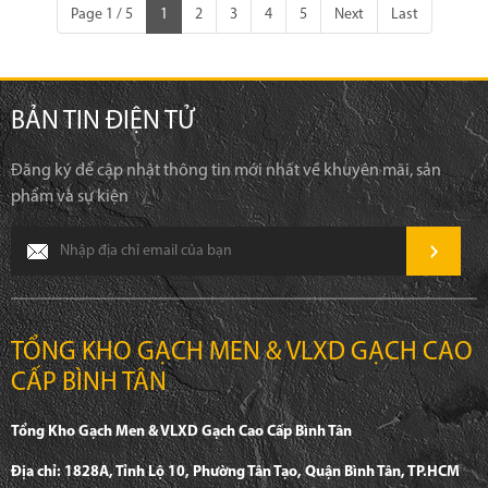
Page 1 / 5
1
2
3
4
5
Next
Last
BẢN TIN ĐIỆN TỬ
Đăng ký để cập nhật thông tin mới nhất về khuyên mãi, sản
phẩm và sự kiện
TỔNG KHO GẠCH MEN & VLXD GẠCH CAO
CẤP BÌNH TÂN
Tổng Kho Gạch Men & VLXD Gạch Cao Cấp Bình Tân
Địa chỉ: 1828A, Tỉnh Lộ 10, Phường Tân Tạo, Quận Bình Tân, TP.HCM