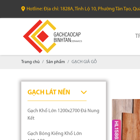
Hotline: Địa chỉ: 1828A, Tỉnh Lộ 10, Phường Tân Tạo, Q
T
Trang chủ
Sản phẩm
GẠCH GIẢ GỖ
GẠCH LÁT NỀN
Gạch Khổ Lớn 1200x2700 Đá Nung
Kết
Gạch Bóng Kiếng Khổ Lớn