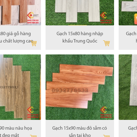
x80 giả gỗ hàng
Gạch 15x80 hàng nhập
Gạch
u chất lượng cao
khẩu Trung Quốc
90 màu nâu họa
Gạch 15x90 màu đỏ sẫm có
Gạch
ết đẹp mắt
sẵn tại kho