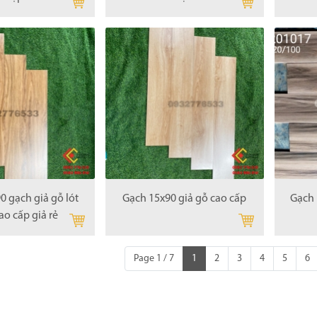
0 gạch giả gỗ lót
Gạch 15x90 giả gỗ cao cấp
Gạch 
ao cấp giả rẻ
Page 1 / 7
1
2
3
4
5
6