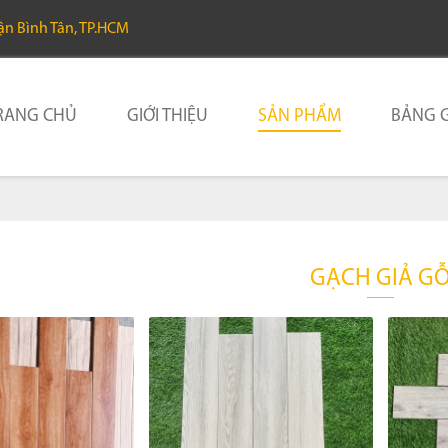
uận Bình Tân, TP.HCM
RANG CHỦ
GIỚI THIỆU
SẢN PHẨM
BẢNG G
GẠCH GIẢ G