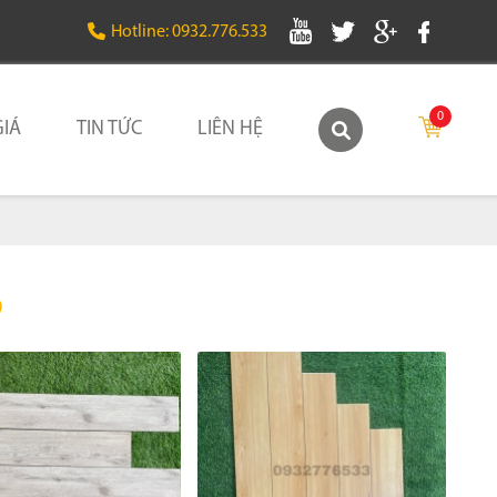
Hotline: 0932.776.533
0
IÁ
TIN TỨC
LIÊN HỆ
Ỗ