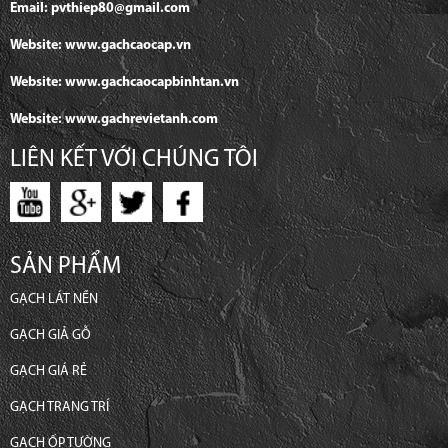
Email: pvthiep80@gmail.com
Website: www.gachcaocap.vn
Website: www.gachcaocapbinhtan.vn
Website: www.gachrevietanh.com
LIÊN KẾT VỚI CHÚNG TÔI
SẢN PHẨM
GẠCH LÁT NỀN
GẠCH GIẢ GỖ
GẠCH GIÁ RẺ
GẠCH TRANG TRÍ
GẠCH ỐP TƯỜNG