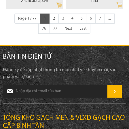
Gachcaocap.vn
nhà
Page 1 / 77
1
2
3
4
5
6
7
...
76
77
Next
Last
BẢN TIN ĐIỆN TỬ
Đăng ký để cập nhật thông tin mới nhất về khuyên mãi, sản
phẩm và sự kiện
TỔNG KHO GẠCH MEN & VLXD GẠCH CAO
CẤP BÌNH TÂN